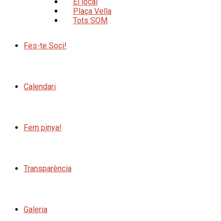
El local
Plaça Vella
Tots SOM
Fes-te Soci!
Calendari
Fem pinya!
Transparència
Galeria