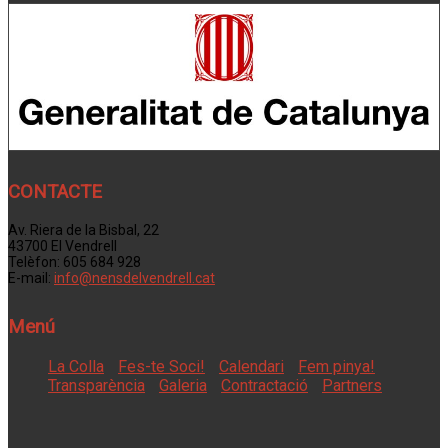
CONTACTE
Av. Riera de la Bisbal, 22
43700 El Vendrell
Telèfon: 605 684 928
E-mail:
info@nensdelvendrell.cat
Menú
La Colla
Fes-te Soci!
Calendari
Fem pinya!
Transparència
Galeria
Contractació
Partners