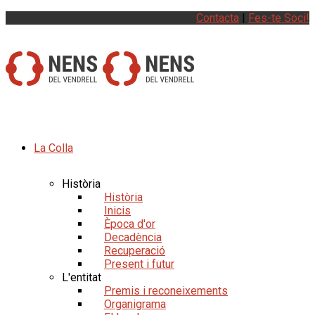
Contacta
|
Fes-te Soci!
La Colla
Història
Història
Inicis
Època d'or
Decadència
Recuperació
Present i futur
L'entitat
Premis i reconeixements
Organigrama