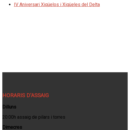
IV Aniversari Xiqüelos i Xiqüeles del Delta
HORARIS D'ASSAIG
Dilluns
20:00h assaig de pilars i torres
Dimecres