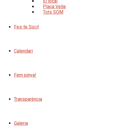
El local
Plaça Vella
Tots SOM
Fes-te Soci!
Calendari
Fem pinya!
Transparència
Galeria