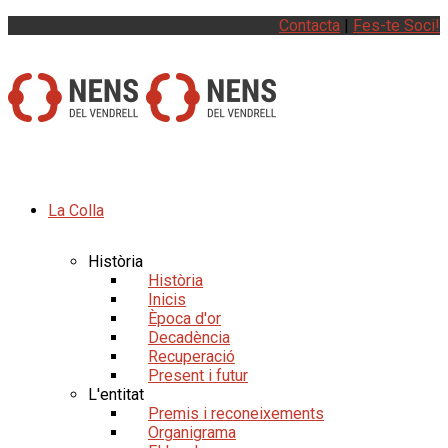
Contacta
|
Fes-te Soci!
La Colla
Història
Història
Inicis
Època d'or
Decadència
Recuperació
Present i futur
L'entitat
Premis i reconeixements
Organigrama