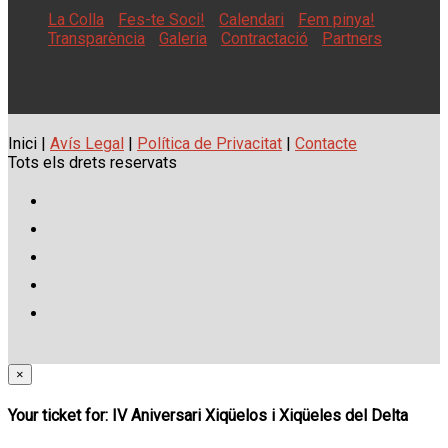
La Colla
Fes-te Soci!
Calendari
Fem pinya!
Transparència
Galeria
Contractació
Partners
Inici |
Avís Legal
|
Política de Privacitat
|
Contacte
Tots els drets reservats
×
Your ticket for: IV Aniversari Xiqüelos i Xiqüeles del Delta