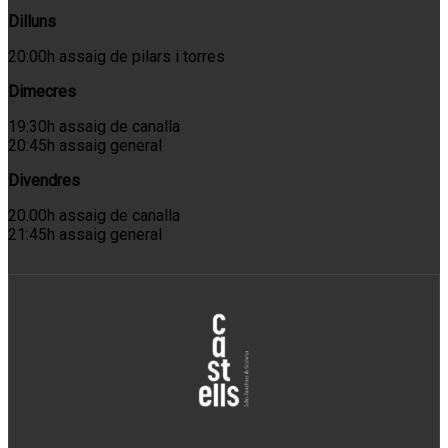
Dilluns
20:00h assaig de pilars i torres
Dimecres
19:30h assaig de canalla
20:45h assaig general
Divendres
20.00h assaig de canalla
21:45h assaig general