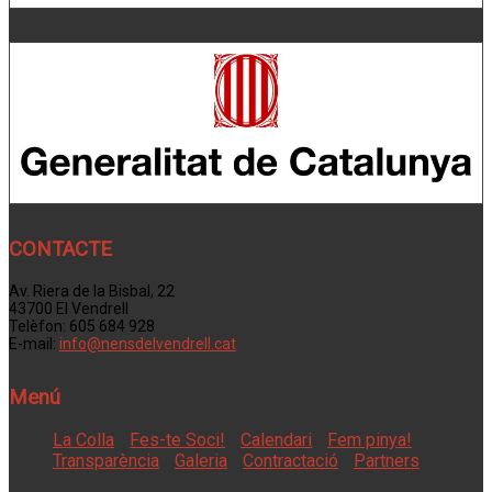
CONTACTE
Av. Riera de la Bisbal, 22
43700 El Vendrell
Telèfon: 605 684 928
E-mail:
info@nensdelvendrell.cat
Menú
La Colla
Fes-te Soci!
Calendari
Fem pinya!
Transparència
Galeria
Contractació
Partners