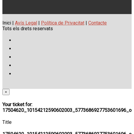
Inici |
Avís Legal
|
Política de Privacitat
|
Contacte
Tots els drets reservats
×
Your ticket for:
17504620_10154212590602003_5773686927753601696_o
Title