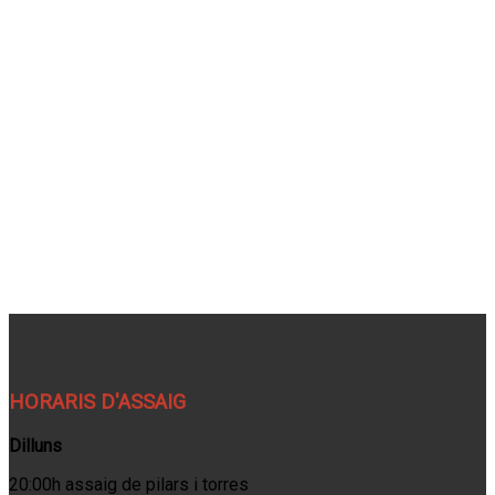
HORARIS D'ASSAIG
Dilluns
20:00h assaig de pilars i torres