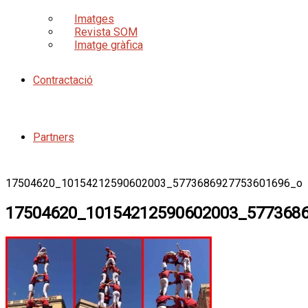
Imatges
Revista SOM
Imatge gràfica
Contractació
Partners
17504620_10154212590602003_5773686927753601696_o
17504620_10154212590602003_577368