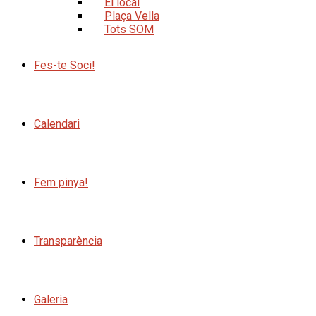
El local
Plaça Vella
Tots SOM
Fes-te Soci!
Calendari
Fem pinya!
Transparència
Galeria