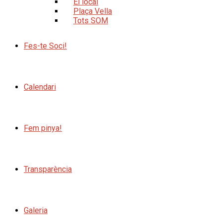
El local
Plaça Vella
Tots SOM
Fes-te Soci!
Calendari
Fem pinya!
Transparència
Galeria