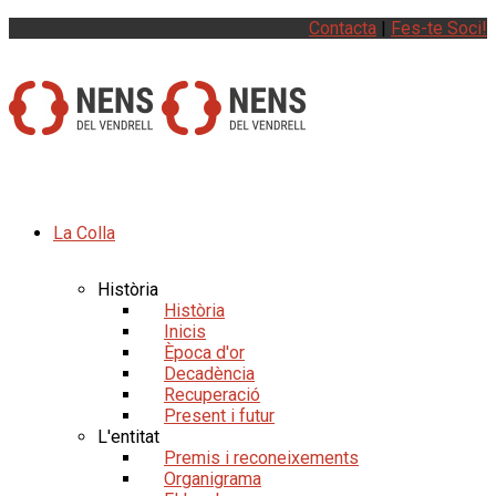
Contacta
|
Fes-te Soci!
La Colla
Història
Història
Inicis
Època d'or
Decadència
Recuperació
Present i futur
L'entitat
Premis i reconeixements
Organigrama