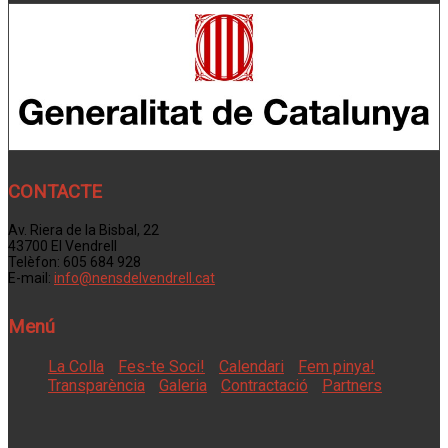
CONTACTE
Av. Riera de la Bisbal, 22
43700 El Vendrell
Telèfon: 605 684 928
E-mail:
info@nensdelvendrell.cat
Menú
La Colla
Fes-te Soci!
Calendari
Fem pinya!
Transparència
Galeria
Contractació
Partners