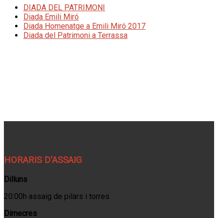
DIADA DEL PATRIMONI
Diada Emili Miró
Diada Homenatge a Emili Miró 2017
Diada del Patrimoni a Terrassa
HORARIS D'ASSAIG
Dilluns
20:00h assaig de pilars i torres
Dimecres