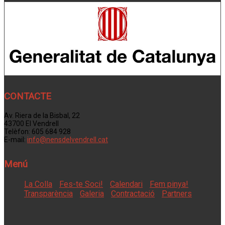
CONTACTE
Av. Riera de la Bisbal, 22
43700 El Vendrell
Telèfon: 605 684 928
E-mail:
info@nensdelvendrell.cat
Menú
La Colla
Fes-te Soci!
Calendari
Fem pinya!
Transparència
Galeria
Contractació
Partners