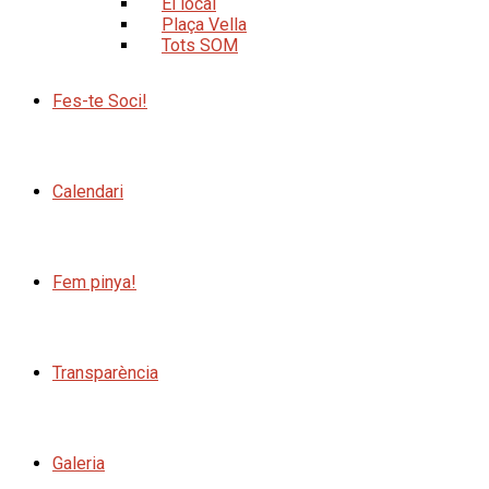
El local
Plaça Vella
Tots SOM
Fes-te Soci!
Calendari
Fem pinya!
Transparència
Galeria