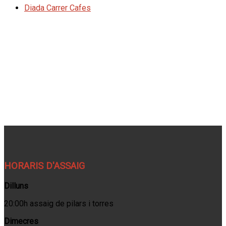
Diada Carrer Cafes
HORARIS D'ASSAIG
Dilluns
20:00h assaig de pilars i torres
Dimecres