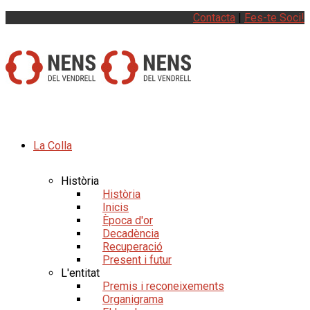
Contacta
|
Fes-te Soci!
La Colla
Història
Història
Inicis
Època d'or
Decadència
Recuperació
Present i futur
L'entitat
Premis i reconeixements
Organigrama