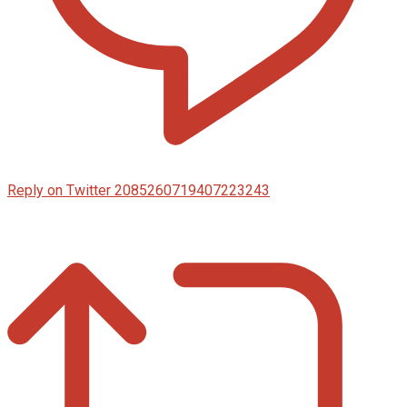
Reply on Twitter 2085260719407223243