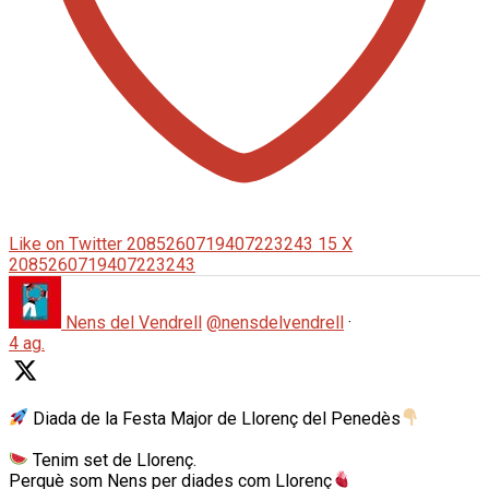
Like on Twitter 2085260719407223243
15
X
2085260719407223243
Nens del Vendrell
@nensdelvendrell
·
4 ag.
Diada de la Festa Major de Llorenç del Penedès
Tenim set de Llorenç.
Perquè som Nens per diades com Llorenç