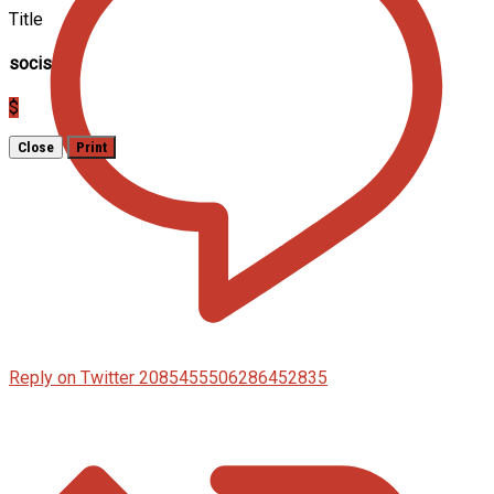
Title
socis
$
Close
Print
Reply on Twitter 2085455506286452835