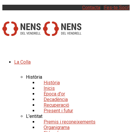
Contacta
|
Fes-te Soci!
La Colla
Història
Història
Inicis
Època d'or
Decadència
Recuperació
Present i futur
L'entitat
Premis i reconeixements
Organigrama