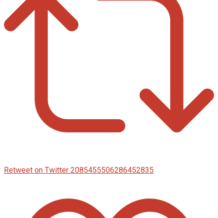
Retweet on Twitter 2085455506286452835