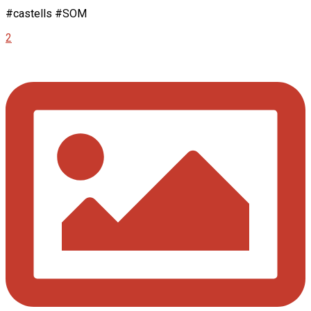
#castells #SOM
2