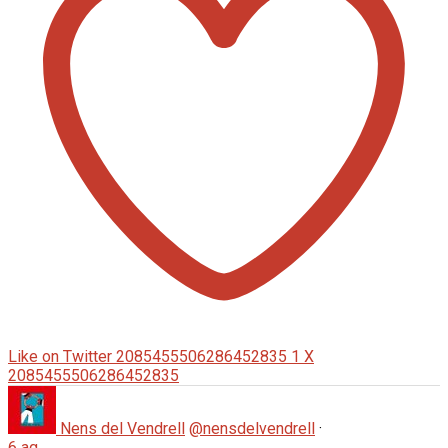
Like on Twitter 2085455506286452835
1
X
2085455506286452835
Nens del Vendrell
@nensdelvendrell
·
6 ag.