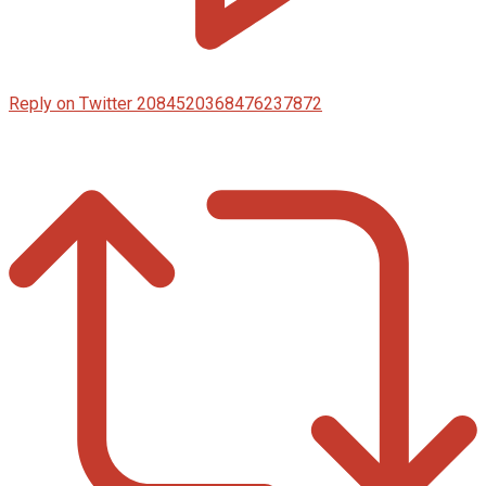
Reply on Twitter 2084520368476237872