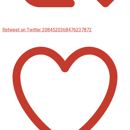
Retweet on Twitter 2084520368476237872