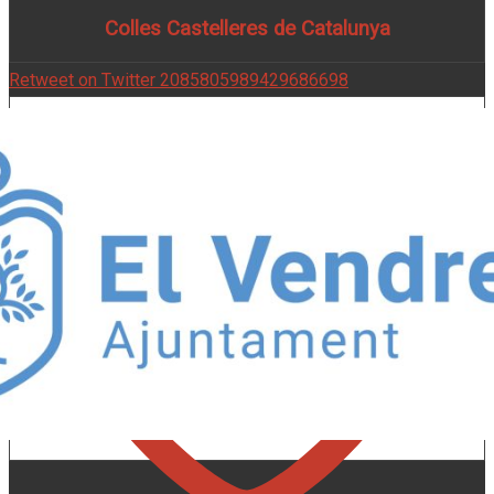
Colles Castelleres de Catalunya
Retweet on Twitter 2085805989429686698