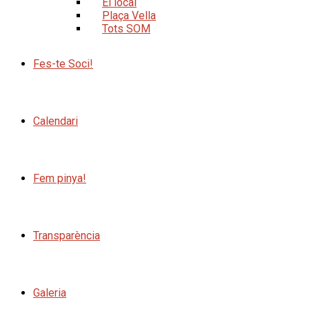
El local
Plaça Vella
Tots SOM
Fes-te Soci!
Calendari
Fem pinya!
Transparència
Galeria