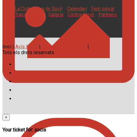
La Colla
Fes-te Soci!
Calendari
Fem pinya!
Transparència
Galeria
Contractació
Partners
Inici |
Avís Legal
|
Política de Privacitat
|
Contacte
Tots els drets reservats
×
Your ticket for: socis