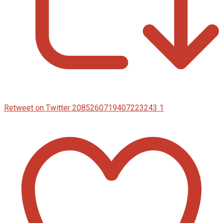
Retweet on Twitter 2085260719407223243
1