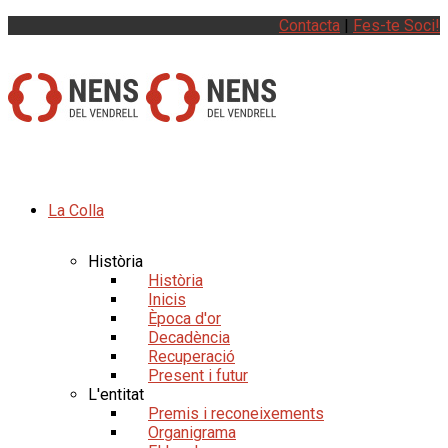
Contacta
|
Fes-te Soci!
La Colla
Història
Història
Inicis
Època d'or
Decadència
Recuperació
Present i futur
L'entitat
Premis i reconeixements
Organigrama