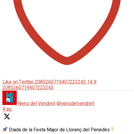
Like on Twitter 2085260719407223243
14
X
2085260719407223243
Nens del Vendrell
@nensdelvendrell
·
4 ag.
Diada de la Festa Major de Llorenç del Penedès