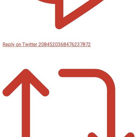
Reply on Twitter 2084520368476237872