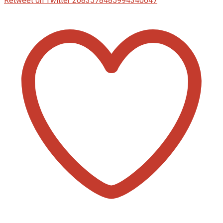
Retweet on Twitter 2083578485994340647