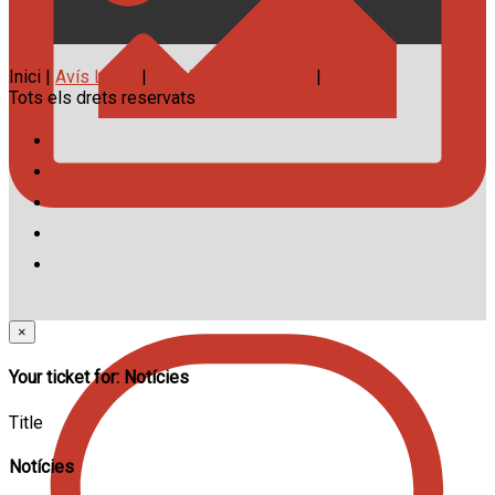
Inici |
Avís Legal
|
Política de Privacitat
|
Contacte
Tots els drets reservats
×
Your ticket for: Notícies
Title
Notícies