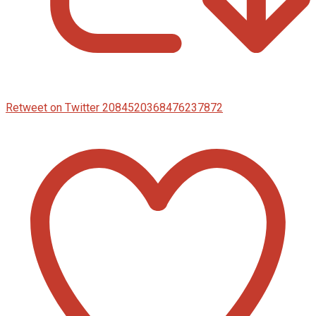
Retweet on Twitter 2084520368476237872