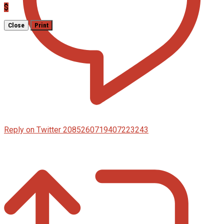
$
Close
Print
Reply on Twitter 2085260719407223243