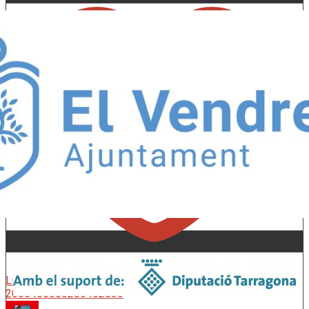
Like on Twitter 2085455506286452835
X
2085455506286452835