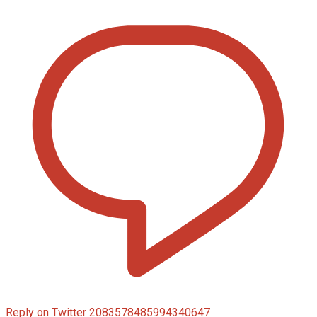
Reply on Twitter 2083578485994340647