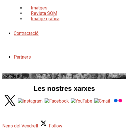
Imatges
Revista SOM
Imatge gràfica
Contractació
Partners
Notícies
Les nostres xarxes
Nens del Vendrell
Follow