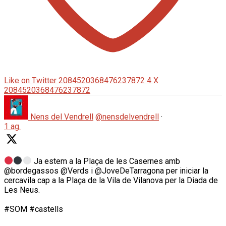
Like on Twitter 2084520368476237872
4
X
2084520368476237872
Nens del Vendrell
@nensdelvendrell
·
1 ag.
Ja estem a la Plaça de les Casernes amb
@bordegassos @Verds i @JoveDeTarragona per iniciar la
cercavila cap a la Plaça de la Vila de Vilanova per la Diada de
Les Neus.
#SOM #castells