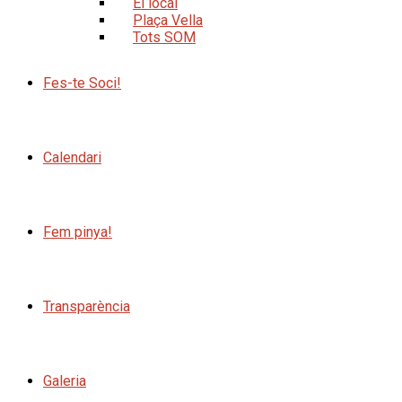
El local
Plaça Vella
Tots SOM
Fes-te Soci!
Calendari
Fem pinya!
Transparència
Galeria