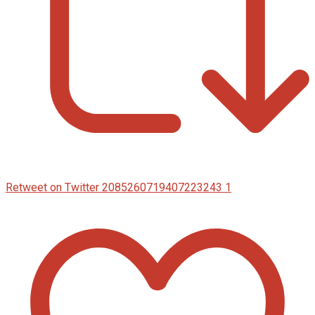
Retweet on Twitter 2085260719407223243
1