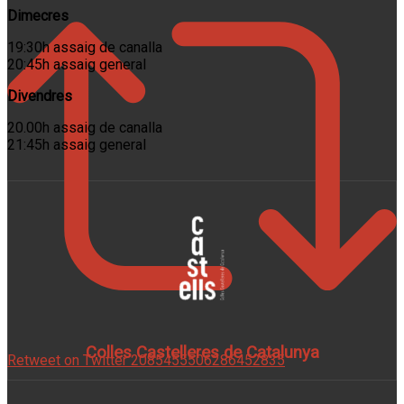
Dimecres
19:30h assaig de canalla
20:45h assaig general
Divendres
20.00h assaig de canalla
21:45h assaig general
Colles Castelleres de Catalunya
Retweet on Twitter 2085455506286452835