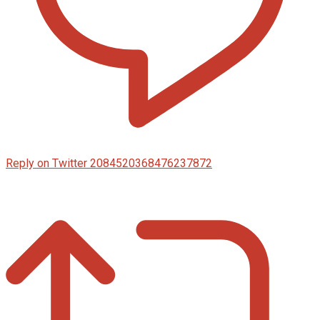
Reply on Twitter 2084520368476237872