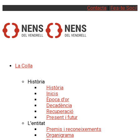
Contacta
|
Fes-te Soci!
La Colla
Història
Història
Inicis
Època d'or
Decadència
Recuperació
Present i futur
L'entitat
Premis i reconeixements
Organigrama