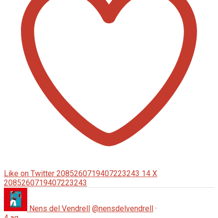
Like on Twitter 2085260719407223243
14
X
2085260719407223243
Nens del Vendrell
@nensdelvendrell
·
4 ag.