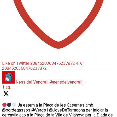
Like on Twitter 2084520368476237872
4
X
2084520368476237872
Nens del Vendrell
@nensdelvendrell
·
1 ag.
Ja estem a la Plaça de les Casernes amb
@bordegassos @Verds i @JoveDeTarragona per iniciar la
cercavila cap a la Plaça de la Vila de Vilanova per la Diada de