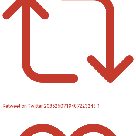
Retweet on Twitter 2085260719407223243
1