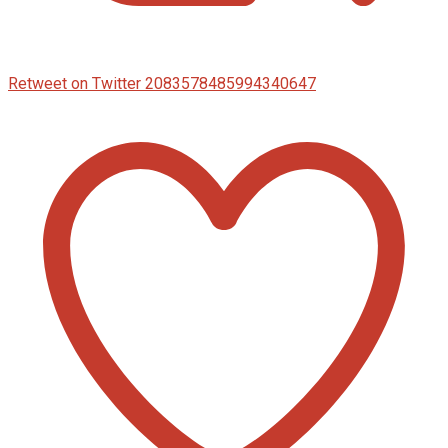
Retweet on Twitter 2083578485994340647