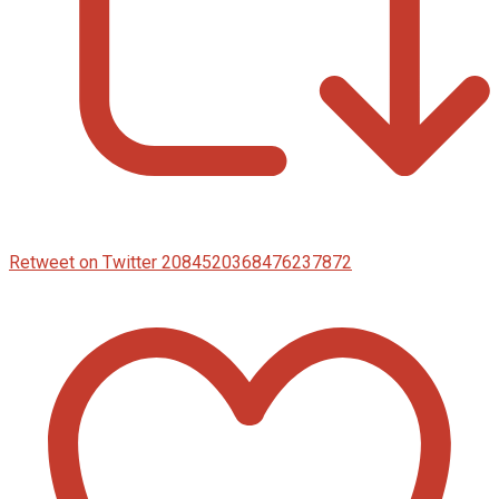
Retweet on Twitter 2084520368476237872