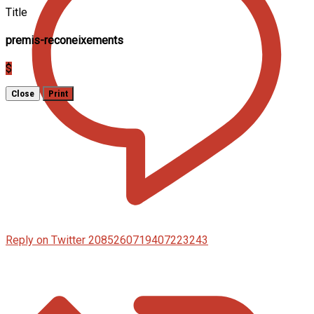
Title
premis-reconeixements
$
Close
Print
Reply on Twitter 2085260719407223243