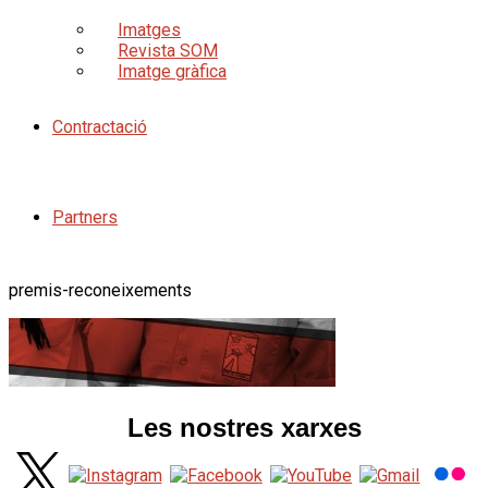
Imatges
Revista SOM
Imatge gràfica
Contractació
Partners
premis-reconeixements
Les nostres xarxes