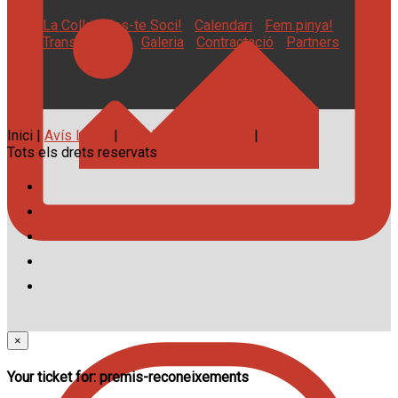
La Colla
Fes-te Soci!
Calendari
Fem pinya!
Transparència
Galeria
Contractació
Partners
Inici |
Avís Legal
|
Política de Privacitat
|
Contacte
Tots els drets reservats
×
Your ticket for: premis-reconeixements