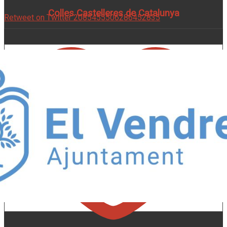
Colles Castelleres de Catalunya
Retweet on Twitter 2085455506286452835