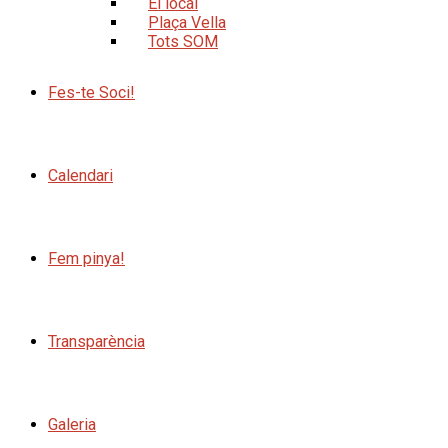
El local
Plaça Vella
Tots SOM
Fes-te Soci!
Calendari
Fem pinya!
Transparència
Galeria