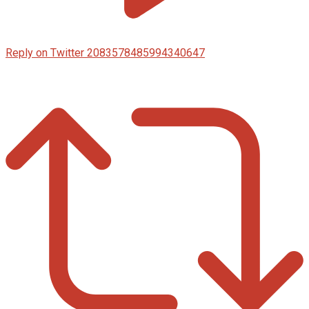
Reply on Twitter 2083578485994340647