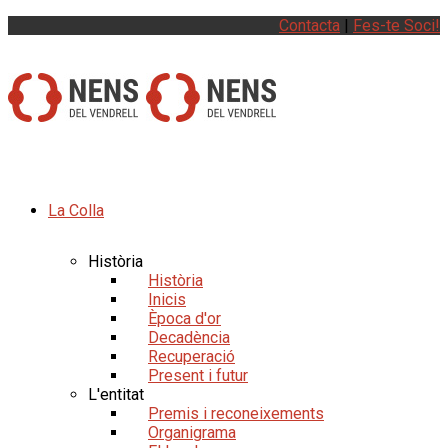
Contacta
|
Fes-te Soci!
La Colla
Història
Història
Inicis
Època d'or
Decadència
Recuperació
Present i futur
L'entitat
Premis i reconeixements
Organigrama