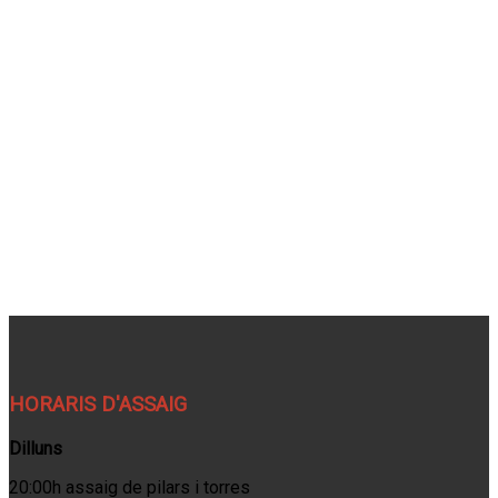
HORARIS D'ASSAIG
Dilluns
20:00h assaig de pilars i torres