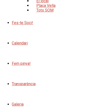
El local
Plaça Vella
Tots SOM
Fes-te Soci!
Calendari
Fem pinya!
Transparència
Galeria