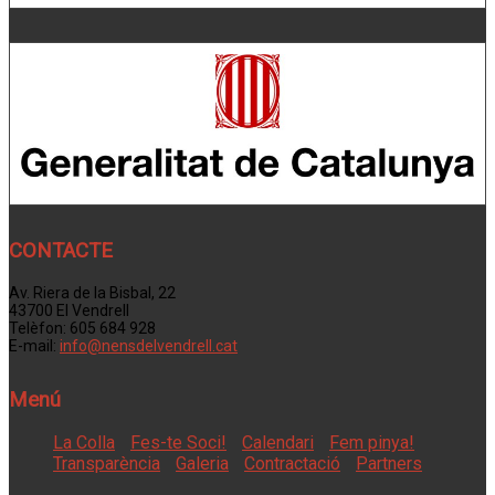
CONTACTE
Av. Riera de la Bisbal, 22
43700 El Vendrell
Telèfon: 605 684 928
E-mail:
info@nensdelvendrell.cat
Menú
La Colla
Fes-te Soci!
Calendari
Fem pinya!
Transparència
Galeria
Contractació
Partners