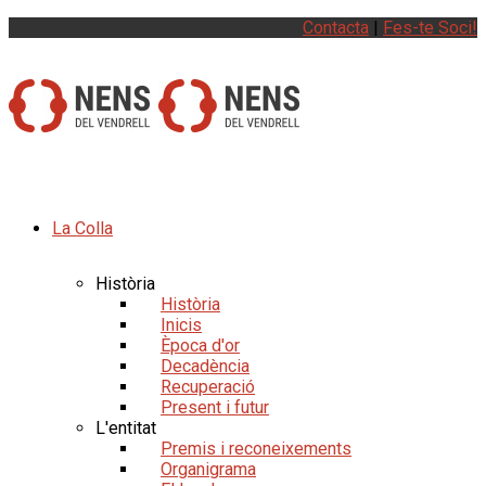
Contacta
|
Fes-te Soci!
La Colla
Història
Història
Inicis
Època d'or
Decadència
Recuperació
Present i futur
L'entitat
Premis i reconeixements
Organigrama