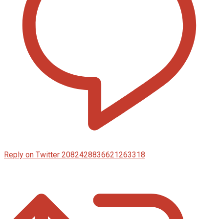
Reply on Twitter 2082428836621263318