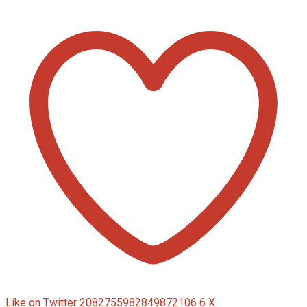
Like on Twitter 2082755982849872106
6
X