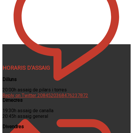
HORARIS D'ASSAIG
Dilluns
20:00h assaig de pilars i torres
Reply on Twitter 2084520368476237872
Dimecres
19:30h assaig de canalla
20:45h assaig general
Divendres