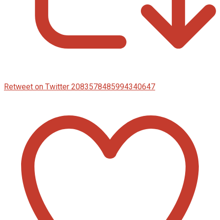
Retweet on Twitter 2083578485994340647