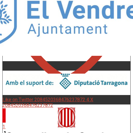
Like on Twitter 2084520368476237872
4
X
2084520368476237872
Nens del Vendrell
@nensdelvendrell
·
1 ag.