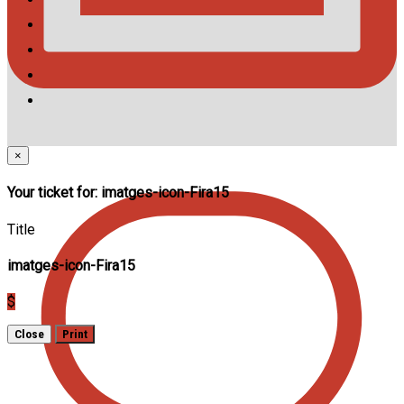
×
Your ticket for: imatges-icon-Fira15
Title
imatges-icon-Fira15
$
Close
Print