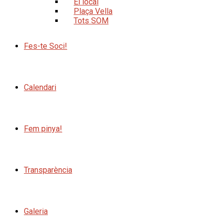
El local
Plaça Vella
Tots SOM
Fes-te Soci!
Calendari
Fem pinya!
Transparència
Galeria