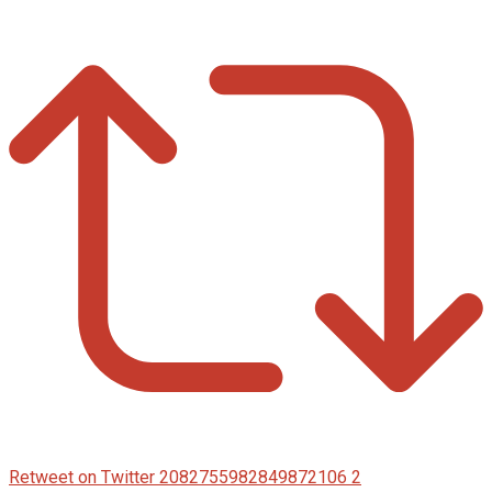
Retweet on Twitter 2082755982849872106
2