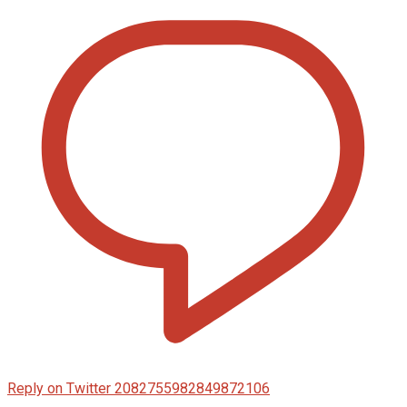
Reply on Twitter 2082755982849872106