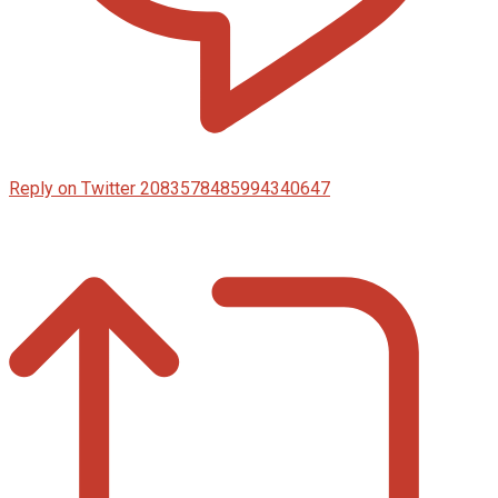
Reply on Twitter 2083578485994340647