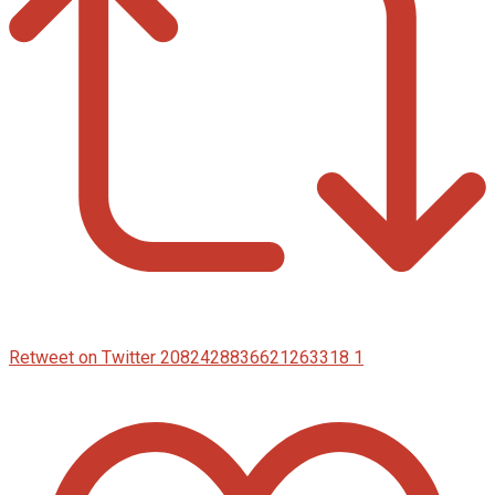
Retweet on Twitter 2082428836621263318
1