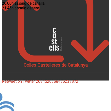
20.00h assaig de canalla
21:45h assaig general
Colles Castelleres de Catalunya
Retweet on Twitter 2084520368476237872