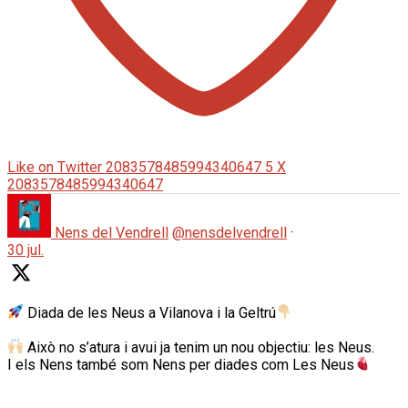
Like on Twitter 2083578485994340647
5
X
2083578485994340647
Nens del Vendrell
@nensdelvendrell
·
30 jul.
Diada de les Neus a Vilanova i la Geltrú
Això no s’atura i avui ja tenim un nou objectiu: les Neus.
I els Nens també som Nens per diades com Les Neus