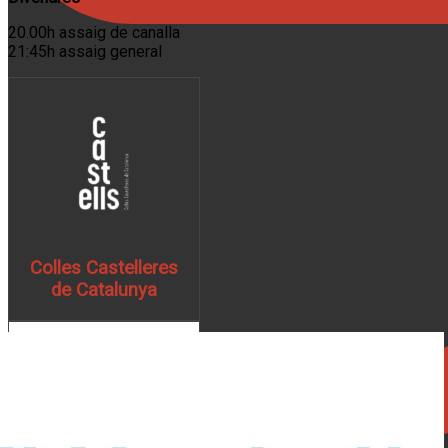
20.00h assaig de canalla
21:45h assaig general
Colles Castelleres
de Catalunya