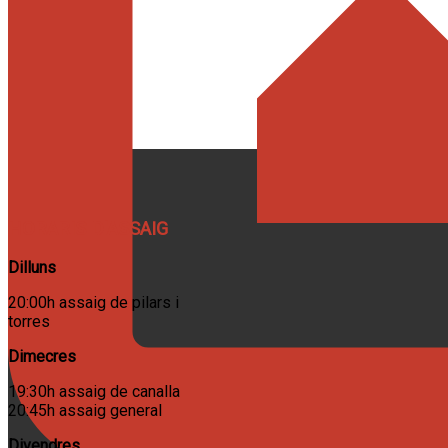
HORARIS D'ASSAIG
Dilluns
20:00h assaig de pilars i
torres
Dimecres
19:30h assaig de canalla
20:45h assaig general
Divendres