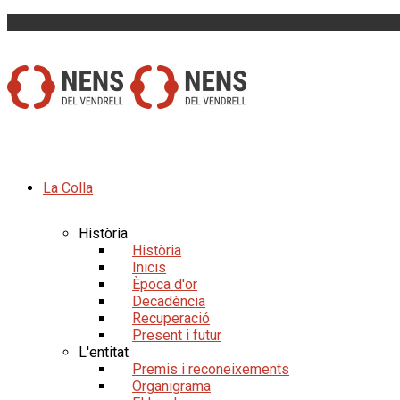
La Colla
Història
Història
Inicis
Època d'or
Decadència
Recuperació
Present i futur
L'entitat
Premis i reconeixements
Organigrama