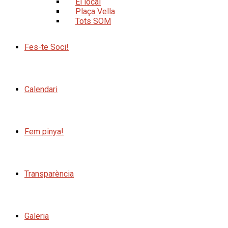
El local
Plaça Vella
Tots SOM
Fes-te Soci!
Calendari
Fem pinya!
Transparència
Galeria