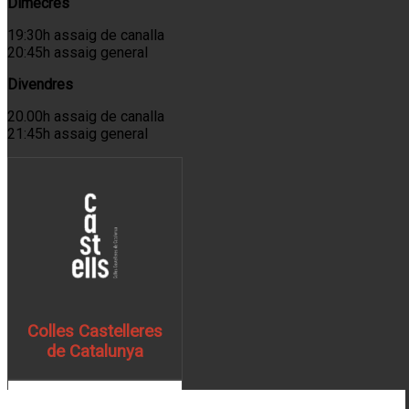
Dimecres
19:30h assaig de canalla
20:45h assaig general
Divendres
20.00h assaig de canalla
21:45h assaig general
Colles Castelleres
de Catalunya