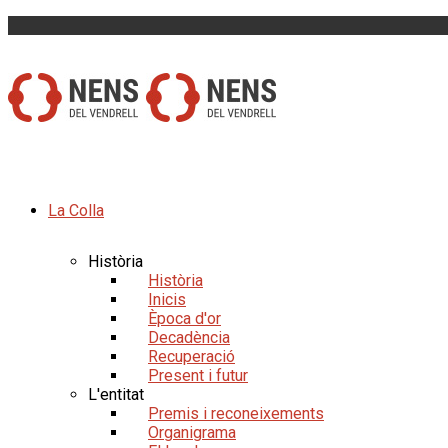
La Colla
Història
Història
Inicis
Època d'or
Decadència
Recuperació
Present i futur
L'entitat
Premis i reconeixements
Organigrama