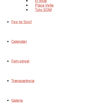
El local
Plaça Vella
Tots SOM
Fes-te Soci!
Calendari
Fem pinya!
Transparència
Galeria