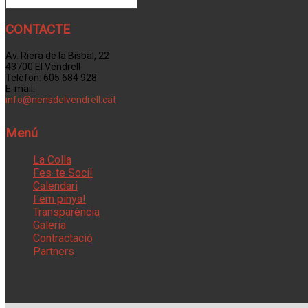
CONTACTE
Av. Riera de la Bisbal, 22
43700 El Vendrell
Telèfon: 605 684 928
E-mail:
info@nensdelvendrell.cat
Menú
La Colla
Fes-te Soci!
Calendari
Fem pinya!
Transparència
Galeria
Contractació
Partners