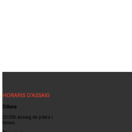
HORARIS D'ASSAIG
Dilluns
20:00h assaig de pilars i
torres