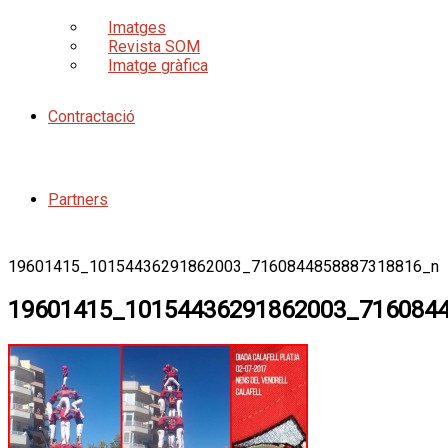
Imatges
Revista SOM
Imatge gràfica
Contractació
Partners
19601415_10154436291862003_7160844858887318816_n
19601415_10154436291862003_716084