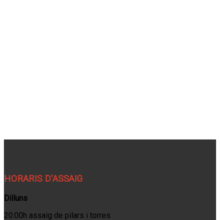
HORARIS D'ASSAIG
Dilluns
20:00h assaig de pilars i torres