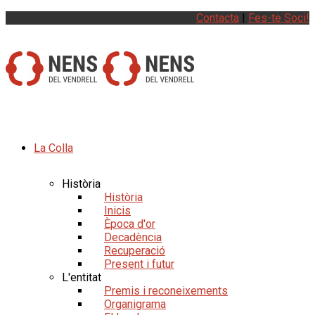
Contacta
|
Fes-te Soci!
La Colla
Història
Història
Inicis
Època d'or
Decadència
Recuperació
Present i futur
L'entitat
Premis i reconeixements
Organigrama