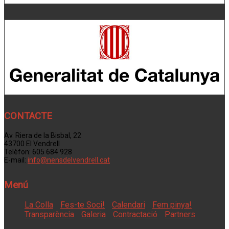
CONTACTE
Av. Riera de la Bisbal, 22
43700 El Vendrell
Telèfon: 605 684 928
E-mail:
info@nensdelvendrell.cat
Menú
La Colla
Fes-te Soci!
Calendari
Fem pinya!
Transparència
Galeria
Contractació
Partners