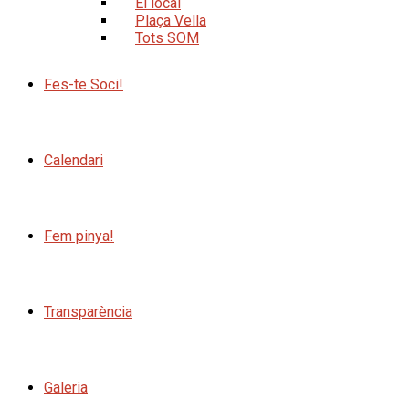
El local
Plaça Vella
Tots SOM
Fes-te Soci!
Calendari
Fem pinya!
Transparència
Galeria