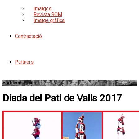
Imatges
Revista SOM
Imatge gràfica
Contractació
Partners
Esdeveniments
Diada del Pati de Valls 2017