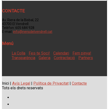
CONTACTE
Av. Riera de la Bisbal, 22
43700 El Vendrell
Telèfon: 605 684 928
E-mail:
info@nensdelvendrell.cat
Menú
La Colla
Fes-te Soci!
Calendari
Fem pinya!
Transparència
Galeria
Contractació
Partners
Inici |
Avís Legal
|
Política de Privacitat
|
Contacte
Tots els drets reservats