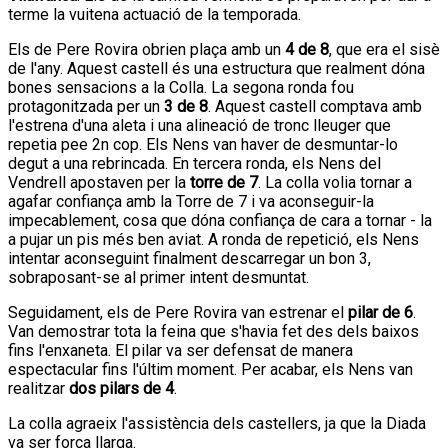
terme la vuitena actuació de la temporada.
Els de Pere Rovira obrien plaça amb un
4 de 8
, que era el sisè
de l'any. Aquest castell és una estructura que realment dóna
bones sensacions a la Colla. La segona ronda fou
protagonitzada per un
3 de 8
. Aquest castell comptava amb
l'estrena d'una aleta i una alineació de tronc lleuger que
repetia pee 2n cop. Els Nens van haver de desmuntar-lo
degut a una rebrincada. En tercera ronda, els Nens del
Vendrell apostaven per la
torre de 7
. La colla volia tornar a
agafar confiança amb la Torre de 7 i va aconseguir-la
impecablement, cosa que dóna confiança de cara a tornar - la
a pujar un pis més ben aviat. A ronda de repetició, els Nens
intentar aconseguint finalment descarregar un bon 3,
sobraposant-se al primer intent desmuntat.
Seguidament, els de Pere Rovira van estrenar el
pilar de 6
.
Van demostrar tota la feina que s'havia fet des dels baixos
fins l'enxaneta. El pilar va ser defensat de manera
espectacular fins l'últim moment. Per acabar, els Nens van
realitzar
dos pilars de 4
.
La colla agraeix l'assistència dels castellers, ja que la Diada
va ser força llarga.