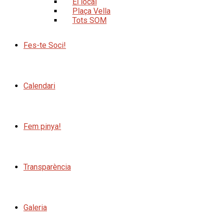
El local
Plaça Vella
Tots SOM
Fes-te Soci!
Calendari
Fem pinya!
Transparència
Galeria