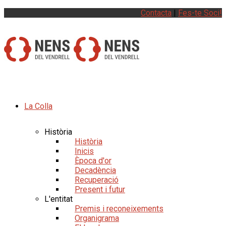
Contacta
|
Fes-te Soci!
La Colla
Història
Història
Inicis
Època d'or
Decadència
Recuperació
Present i futur
L'entitat
Premis i reconeixements
Organigrama