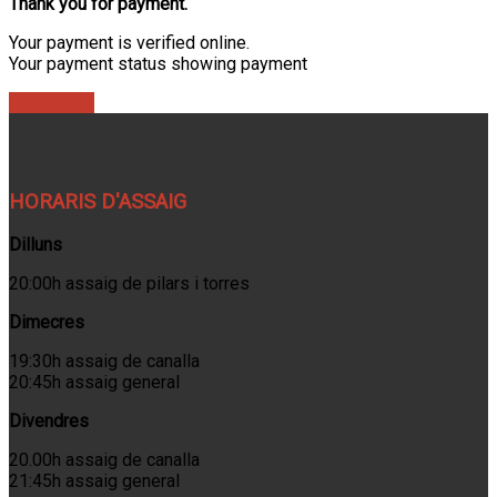
Thank you for payment.
Your payment is verified online.
Your payment status showing payment
Find Ticket
HORARIS D'ASSAIG
Dilluns
20:00h assaig de pilars i torres
Dimecres
19:30h assaig de canalla
20:45h assaig general
Divendres
20.00h assaig de canalla
21:45h assaig general