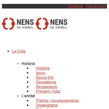
Contacta
|
Fes-te Soci!
La Colla
Història
Història
Inicis
Època d'or
Decadència
Recuperació
Present i futur
L'entitat
Premis i reconeixements
Organigrama