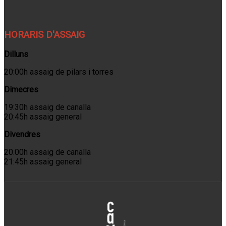
HORARIS D'ASSAIG
Dilluns
20:00h assaig de pilars i torres
Dimecres
19:30h assaig de canalla
20:45h assaig general
Divendres
20.00h assaig de canalla
21:45h assaig general