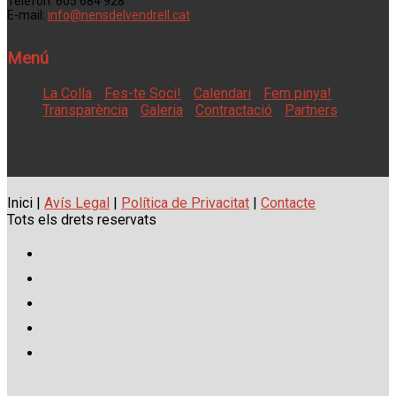
Telèfon: 605 684 928
E-mail:
info@nensdelvendrell.cat
Menú
La Colla
Fes-te Soci!
Calendari
Fem pinya!
Transparència
Galeria
Contractació
Partners
Inici |
Avís Legal
|
Política de Privacitat
|
Contacte
Tots els drets reservats