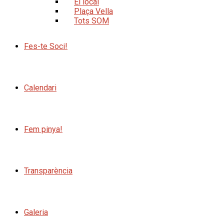
El local
Plaça Vella
Tots SOM
Fes-te Soci!
Calendari
Fem pinya!
Transparència
Galeria