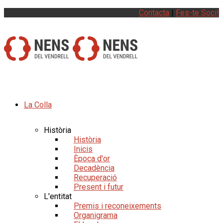
Contacta
|
Fes-te Soci!
La Colla
Història
Història
Inicis
Època d'or
Decadència
Recuperació
Present i futur
L'entitat
Premis i reconeixements
Organigrama