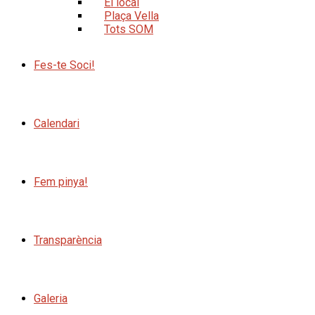
El local
Plaça Vella
Tots SOM
Fes-te Soci!
Calendari
Fem pinya!
Transparència
Galeria