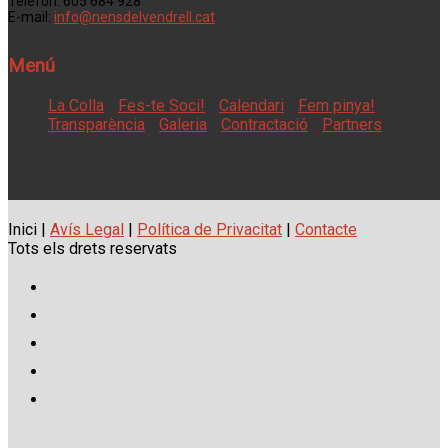
Telèfon: 605 684 928
E-mail:
info@nensdelvendrell.cat
Menú
La Colla
Fes-te Soci!
Calendari
Fem pinya!
Transparència
Galeria
Contractació
Partners
Inici |
Avís Legal
|
Política de Privacitat
|
Contacte
Tots els drets reservats