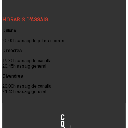
HORARIS D'ASSAIG
Dilluns
20:00h assaig de pilars i torres
Dimecres
19:30h assaig de canalla
20:45h assaig general
Divendres
20.00h assaig de canalla
21:45h assaig general