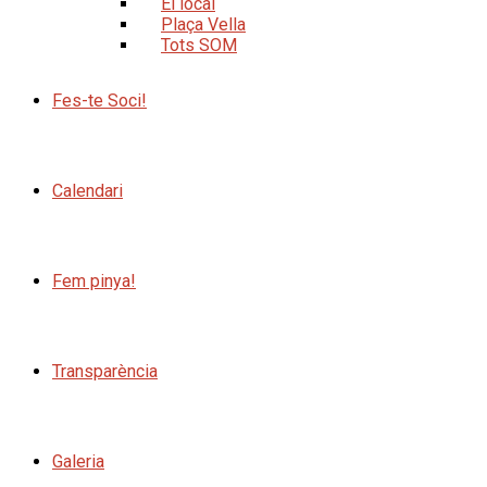
El local
Plaça Vella
Tots SOM
Fes-te Soci!
Calendari
Fem pinya!
Transparència
Galeria