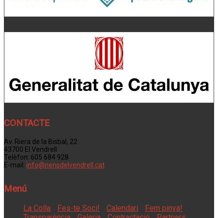
CONTACTE
Av. Riera de la Bisbal, 22
43700 El Vendrell
Telèfon: 605 684 928
E-mail:
info@nensdelvendrell.cat
Menú
La Colla
Fes-te Soci!
Calendari
Fem pinya!
Transparència
Galeria
Contractació
Partners