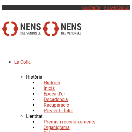
Contacta
|
Fes-te Soci!
La Colla
Història
Història
Inicis
Època d'or
Decadència
Recuperació
Present i futur
L'entitat
Premis i reconeixements
Organigrama