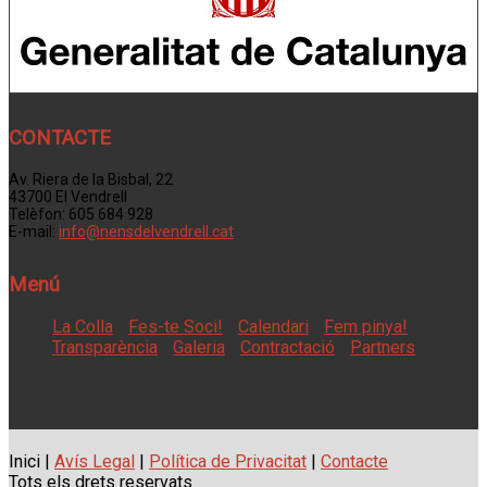
CONTACTE
Av. Riera de la Bisbal, 22
43700 El Vendrell
Telèfon: 605 684 928
E-mail:
info@nensdelvendrell.cat
Menú
La Colla
Fes-te Soci!
Calendari
Fem pinya!
Transparència
Galeria
Contractació
Partners
Inici |
Avís Legal
|
Política de Privacitat
|
Contacte
Tots els drets reservats