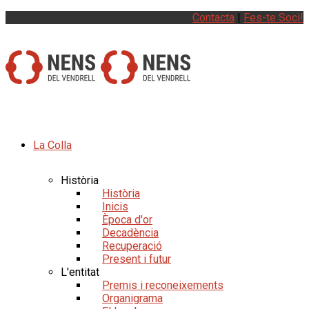
Contacta
|
Fes-te Soci!
La Colla
Història
Història
Inicis
Època d'or
Decadència
Recuperació
Present i futur
L'entitat
Premis i reconeixements
Organigrama