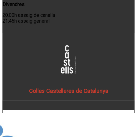
Divendres
20.00h assaig de canalla
21:45h assaig general
Colles Castelleres de Catalunya