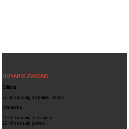
HORARIS D'ASSAIG
Dilluns
20:00h assaig de pilars i torres
Dimecres
19:30h assaig de canalla
20:45h assaig general