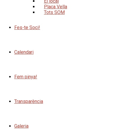
El local
Plaça Vella
Tots SOM
Fes-te Soci!
Calendari
Fem pinya!
Transparència
Galeria