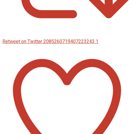
Retweet on Twitter 2085260719407223243
1