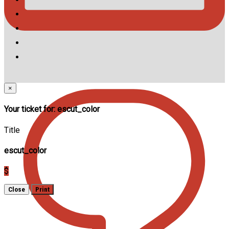
×
Your ticket for: escut_color
Title
escut_color
$
Close
Print