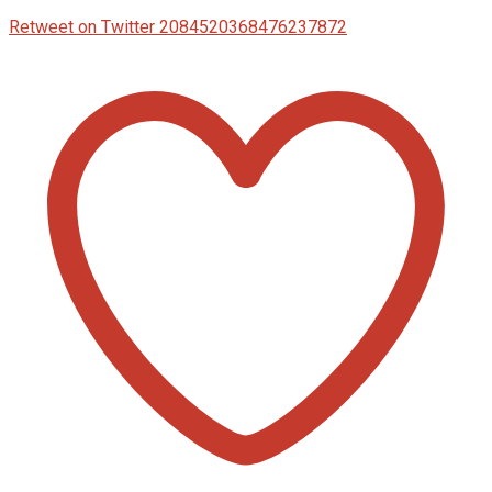
Retweet on Twitter 2084520368476237872