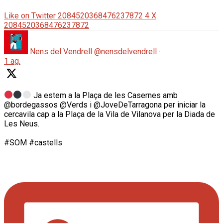
Like on Twitter 2084520368476237872
4
X
2084520368476237872
Nens del Vendrell
@nensdelvendrell
·
1 ag.
Ja estem a la Plaça de les Casernes amb
@bordegassos @Verds i @JoveDeTarragona per iniciar la
cercavila cap a la Plaça de la Vila de Vilanova per la Diada de
Les Neus.
#SOM #castells