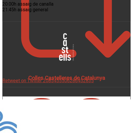
20.00h assaig de canalla
21:45h assaig general
Colles Castelleres de Catalunya
Retweet on Twitter 2085455506286452835