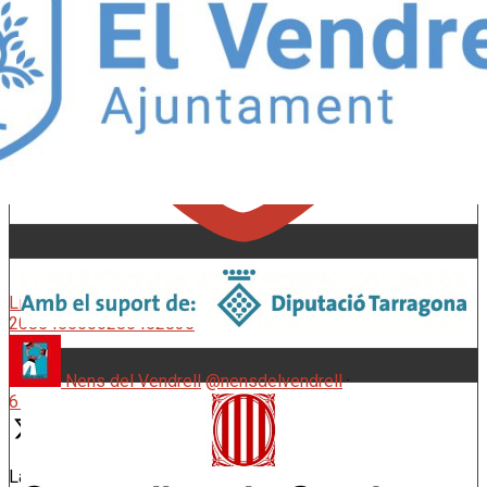
Like on Twitter 2085455506286452835
X
2085455506286452835
Nens del Vendrell
@nensdelvendrell
·
6 ag.
Lamentem comunicar la mort dels Carlos González Postills,