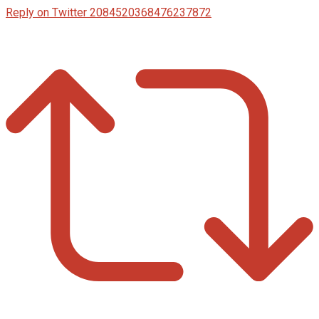
Reply on Twitter 2084520368476237872