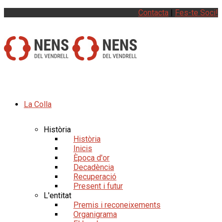
Contacta
|
Fes-te Soci!
La Colla
Història
Història
Inicis
Època d'or
Decadència
Recuperació
Present i futur
L'entitat
Premis i reconeixements
Organigrama