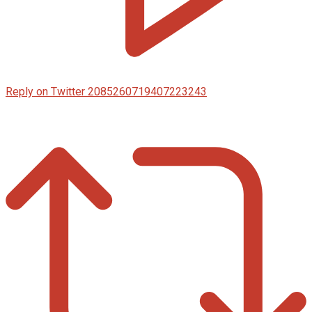
Reply on Twitter 2085260719407223243