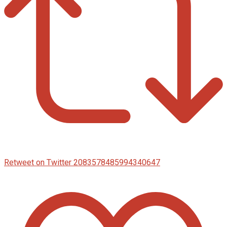
Retweet on Twitter 2083578485994340647