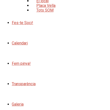
El local
Plaça Vella
Tots SOM
Fes-te Soci!
Calendari
Fem pinya!
Transparència
Galeria