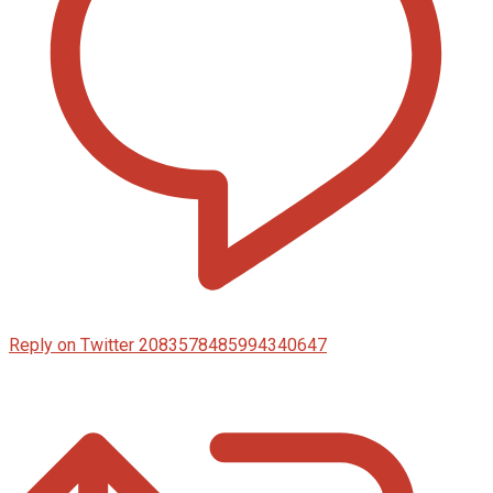
Reply on Twitter 2083578485994340647