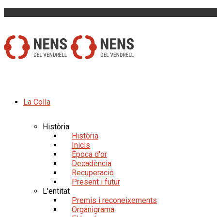
La Colla
Història
Història
Inicis
Època d'or
Decadència
Recuperació
Present i futur
L'entitat
Premis i reconeixements
Organigrama