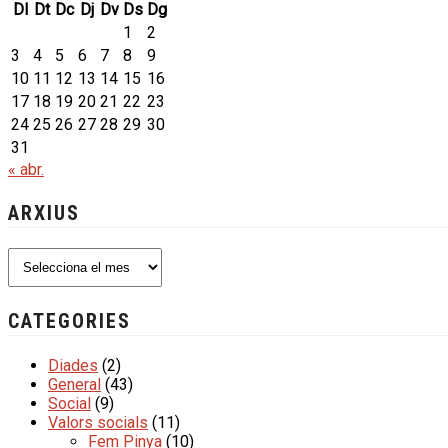
Dl
Dt
Dc
Dj
Dv
Ds
Dg
1
2
3
4
5
6
7
8
9
10
11
12
13
14
15
16
17
18
19
20
21
22
23
24
25
26
27
28
29
30
31
« abr.
ARXIUS
Arxius
CATEGORIES
Diades
(2)
General
(43)
Social
(9)
Valors socials
(11)
Fem Pinya
(10)