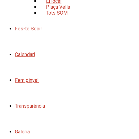
El local
Plaça Vella
Tots SOM
Fes-te Soci!
Calendari
Fem pinya!
Transparència
Galeria