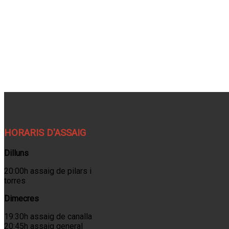
HORARIS D'ASSAIG
Dilluns
20:00h assaig de pilars i
torres
Dimecres
19:30h assaig de canalla
20:45h assaig general