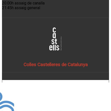
20.00h assaig de canalla
21:45h assaig general
Colles Castelleres de Catalunya