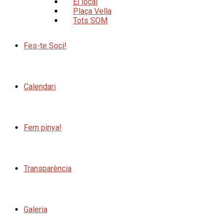
El local
Plaça Vella
Tots SOM
Fes-te Soci!
Calendari
Fem pinya!
Transparència
Galeria