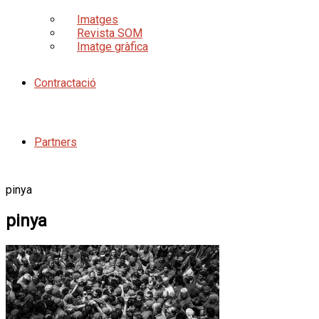
Imatges
Revista SOM
Imatge gràfica
Contractació
Partners
pinya
pinya