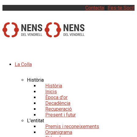
Contacta
|
Fes-te Soci!
La Colla
Història
Història
Inicis
Època d'or
Decadència
Recuperació
Present i futur
L'entitat
Premis i reconeixements
Organigrama