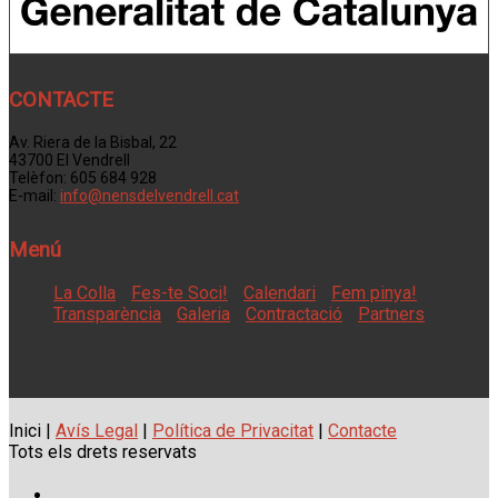
CONTACTE
Av. Riera de la Bisbal, 22
43700 El Vendrell
Telèfon: 605 684 928
E-mail:
info@nensdelvendrell.cat
Menú
La Colla
Fes-te Soci!
Calendari
Fem pinya!
Transparència
Galeria
Contractació
Partners
Inici |
Avís Legal
|
Política de Privacitat
|
Contacte
Tots els drets reservats