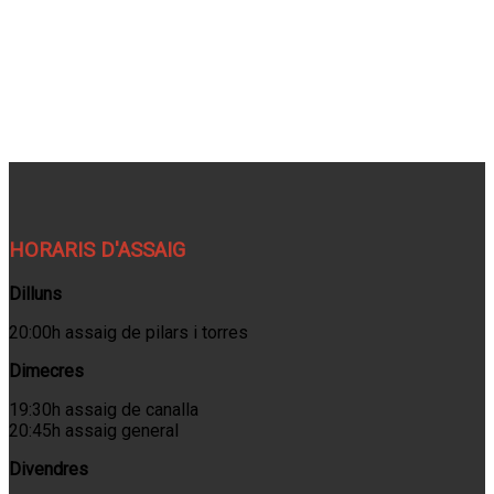
HORARIS D'ASSAIG
Dilluns
20:00h assaig de pilars i torres
Dimecres
19:30h assaig de canalla
20:45h assaig general
Divendres